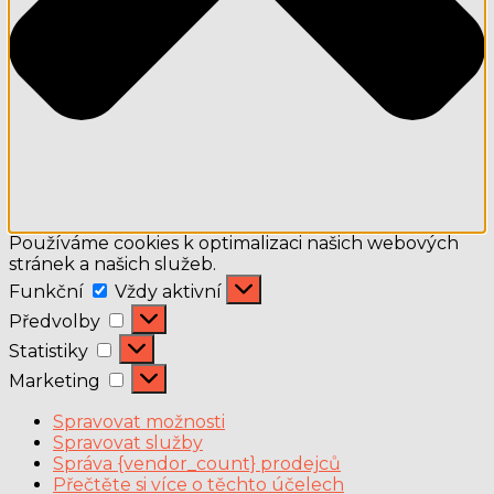
Používáme cookies k optimalizaci našich webových
stránek a našich služeb.
Funkční
Funkční
Vždy aktivní
Předvolby
Předvolby
Statistiky
Statistiky
Marketing
Marketing
Spravovat možnosti
Spravovat služby
Správa {vendor_count} prodejců
Přečtěte si více o těchto účelech