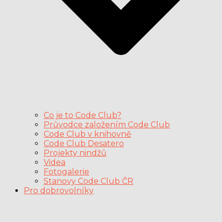
Co je to Code Club?
Průvodce založením Code Club
Code Club v knihovně
Code Club Desatero
Projekty nindžů
Videa
Fotogalerie
Stanovy Code Club ČR
Pro dobrovolníky