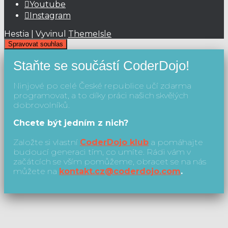
Youtube
Instagram
Hestia | Vyvinul
ThemeIsle
Spravovat souhlas
Staňte se součástí CoderDojo!
Ninjové po celé České republice učí zdarma
programovat, a to díky práci našich skvělých
dobrovolníků.
Chcete být jedním z nich?
Založte si vlastní
CoderDojo klub
a pomáhajte
budoucí generaci tím, co umíte. Rádi vám v
začátcích se vším pomůžeme, obracet se na nás
můžete na
kontakt.cz@coderdojo.com
.