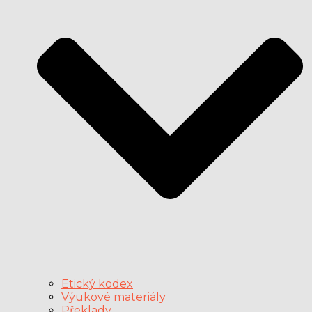
Etický kodex
Výukové materiály
Překlady