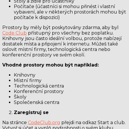
Stoly a židle pro účastníky
Počítače (účastníci si mohou přinést i vlastní
vybavení, ale v některých prostorách mohou být
počítače k dispozici)
Prostory by měly být poskytovány zdarma, aby byl
Code Club
přístupný pro všechny bez poplatku.
Knihovny jsou často ideální volbou, protože nabízejí
dostatek místa a připojení k internetu. Můžeš také
oslovit místní firmy, technologická centra nebo
konferenční prostory ve svém okolí.
Vhodné prostory mohou být například:
Knihovny
Místní firmy
Technologická centra
Konferenční prostory
Školy
Společenská centra
Zaregistruj se
Na stránce
CodeClub.org
přejdi na odkaz Start a club.
Vytvoř si účet a vyplň podrobnosti o svém klubu.