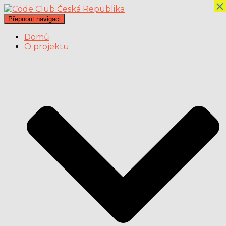
×
Přepnout navigaci
Domů
O projektu