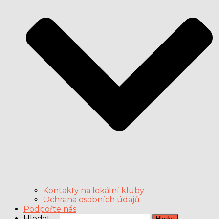
Kontakty na lokální kluby
Ochrana osobních údajů
Podpořte nás
Vyhledávání
Hledat …