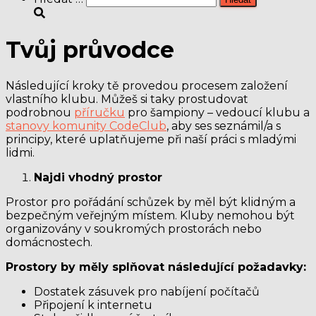
Tvůj průvodce
Následující kroky tě provedou procesem založení
vlastního klubu. Můžeš si taky prostudovat
podrobnou
příručku
pro šampiony – vedoucí klubu a
stanovy komunity CodeClub
, aby ses seznámil/a s
principy, které uplatňujeme při naší práci s mladými
lidmi.
Najdi vhodný prostor
Prostor pro pořádání schůzek by měl být klidným a
bezpečným veřejným místem. Kluby nemohou být
organizovány v soukromých prostorách nebo
domácnostech.
Prostory by měly splňovat následující požadavky:
Dostatek zásuvek pro nabíjení počítačů
Připojení k internetu