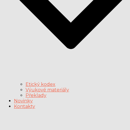
Etický kodex
Výukové materiály
Překlady
Novinky
Kontakty