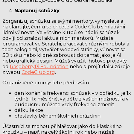
spolku CoderDojo/Code Club Česká republika.
Naplánuj schůzky
Zorganizuj schůzku se svými mentory, vymyslete a
naplánujte, čemu se chcete v Code Club s mladými
lidmi věnovat. Ve většině klubů se náplň schůzek
odvíjí od znalostí aktuálních mentorů. Můžete
programovat ve Scratchi, pracovat s různými roboty a
technologiemi, vytvářet webové stránky, věnovat se
3D tisku nebo klidně zabrousit do témat jako je AI
nebo grafický design. Můžeš využít hotové projekty
od
RaspberryPi Foundation
nebo si projít další zdroje
z webu
CodeClub.org
.
Organizačně promyslete především:
den konání a frekvenci schůzek – v pořádku je 1x
týdně i 1x měsíčně, vyjděte z vašich možností a v
budoucnu můžete vždy frekvenci změnit
délku lekce
přestávky během školních prázdnin
Účastníci se mohou přihlašovat jako do klasického
kroužku – např. na celý školní rok nebo můžeš