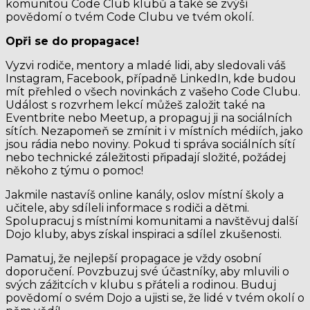
komunitou Code Club klubů a také se zvýší
povědomí o tvém Code Clubu ve tvém okolí.
Opři se do propagace!
Vyzvi rodiče, mentory a mladé lidi, aby sledovali váš
Instagram, Facebook, případně LinkedIn, kde budou
mít přehled o všech novinkách z vašeho Code Clubu.
Událost s rozvrhem lekcí můžeš založit také na
Eventbrite nebo Meetup, a propaguj ji na sociálních
sítích. Nezapomeň se zmínit i v místních médiích, jako
jsou rádia nebo noviny. Pokud ti správa sociálních sítí
nebo technické záležitosti připadají složité, požádej
někoho z týmu o pomoc!
Jakmile nastavíš online kanály, oslov místní školy a
učitele, aby sdíleli informace s rodiči a dětmi.
Spolupracuj s místními komunitami a navštěvuj další
Dojo kluby, abys získal inspiraci a sdílel zkušenosti.
Pamatuj, že nejlepší propagace je vždy osobní
doporučení. Povzbuzuj své účastníky, aby mluvili o
svých zážitcích v klubu s přáteli a rodinou. Buduj
povědomí o svém Dojo a ujisti se, že lidé v tvém okolí o