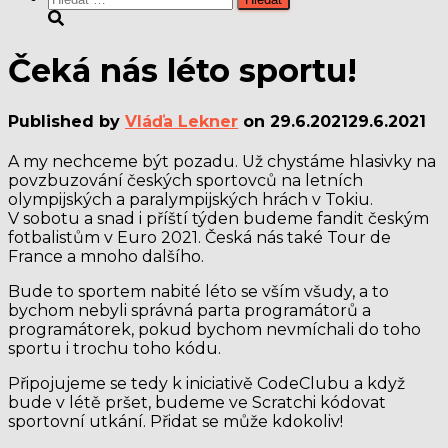
Čeká nás léto sportu!
Published by
Vláďa Lekner
on
29.6.2021
29.6.2021
A my nechceme být pozadu. Už chystáme hlasivky na
povzbuzování českých sportovců na letních
olympijských a paralympijských hrách v Tokiu.
V sobotu a snad i příští týden budeme fandit českým
fotbalistům v Euro 2021. Česká nás také Tour de
France a mnoho dalšího.
Bude to sportem nabité léto se vším všudy, a to
bychom nebyli správná parta programátorů a
programátorek, pokud bychom nevmíchali do toho
sportu i trochu toho kódu.
Připojujeme se tedy k iniciativě CodeClubu a když
bude v létě pršet, budeme ve Scratchi kódovat
sportovní utkání. Přidat se může kdokoliv!