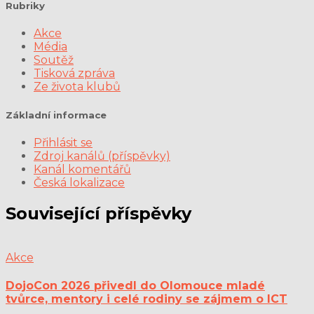
Rubriky
Akce
Média
Soutěž
Tisková zpráva
Ze života klubů
Základní informace
Přihlásit se
Zdroj kanálů (příspěvky)
Kanál komentářů
Česká lokalizace
Související příspěvky
Akce
DojoCon 2026 přivedl do Olomouce mladé
tvůrce, mentory i celé rodiny se zájmem o ICT