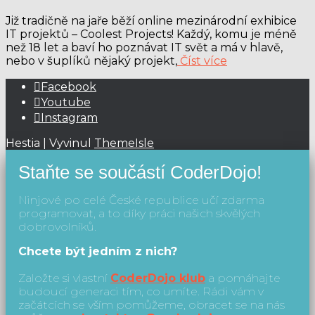
Již tradičně na jaře běží online mezinárodní exhibice
IT projektů – Coolest Projects! Každý, komu je méně
než 18 let a baví ho poznávat IT svět a má v hlavě,
nebo v šuplíků nějaký projekt,
Číst více
Facebook
Youtube
Instagram
Hestia | Vyvinul
ThemeIsle
Staňte se součástí CoderDojo!
Ninjové po celé České republice učí zdarma
programovat, a to díky práci našich skvělých
dobrovolníků.
Chcete být jedním z nich?
Založte si vlastní
CoderDojo klub
a pomáhajte
budoucí generaci tím, co umíte. Rádi vám v
začátcích se vším pomůžeme, obracet se na nás