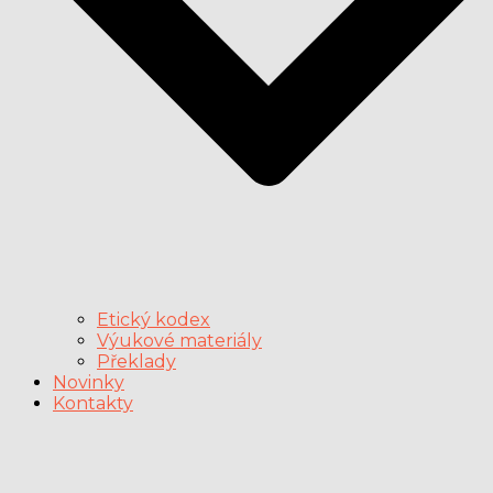
Etický kodex
Výukové materiály
Překlady
Novinky
Kontakty