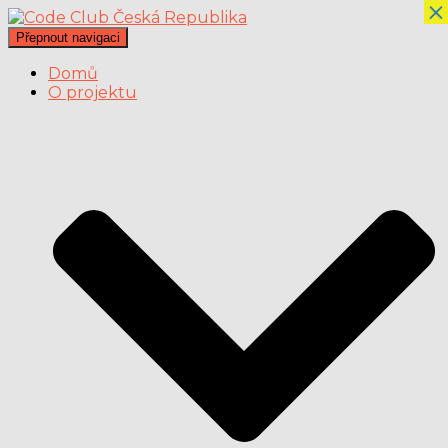
×
Přepnout navigaci
Domů
O projektu