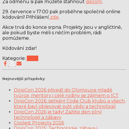
Za odměnu si pak můžete stáhnout
diplom
.
29. července v 17:00 pak proběhne společné online
kódování! Přihlášení
zde
.
Akce trvá do konce srpna. Projekty jsou v angličtině,
ale pokud byste měli s něčím problém, rádi
pomůžeme.
Kódování zdar!
Kategorie:
Akce
Nejnovější příspěvky
DojoCon 2026 přivedl do Olomouce mladé
tvůrce, mentory i celé rodiny se zájmem o ICT
DojoCon 2026: setkání Code Club klubů a všech,
které baví objevovat svět vědy a technologií
DojoCon 2026 je tady! Zažijte den plný
technologií a zábavy
Coolest Projects 2026
DojoCon 2025: Technologie, zábava i