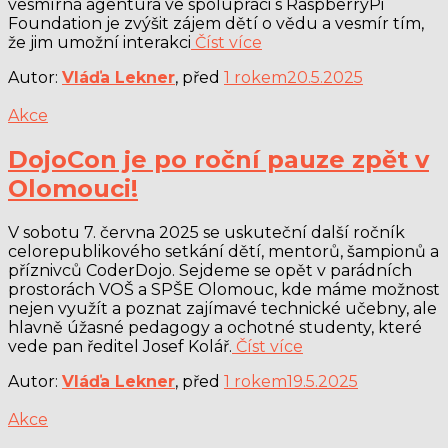
vesmírná agentura ve spolupráci s RaspberryPi
Foundation je zvýšit zájem dětí o vědu a vesmír tím,
že jim umožní interakci
Číst více
Autor:
Vláďa Lekner
, před
1 rokem
20.5.2025
Akce
DojoCon je po roční pauze zpět v
Olomouci!
V sobotu 7. června 2025 se uskuteční další ročník
celorepublikového setkání dětí, mentorů, šampionů a
příznivců CoderDojo. Sejdeme se opět v parádních
prostorách VOŠ a SPŠE Olomouc, kde máme možnost
nejen využít a poznat zajímavé technické učebny, ale
hlavně úžasné pedagogy a ochotné studenty, které
vede pan ředitel Josef Kolář.
Číst více
Autor:
Vláďa Lekner
, před
1 rokem
19.5.2025
Akce