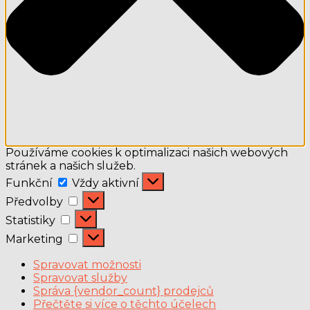
Používáme cookies k optimalizaci našich webových
stránek a našich služeb.
Funkční
Funkční
Vždy aktivní
Předvolby
Předvolby
Statistiky
Statistiky
Marketing
Marketing
Spravovat možnosti
Spravovat služby
Správa {vendor_count} prodejců
Přečtěte si více o těchto účelech