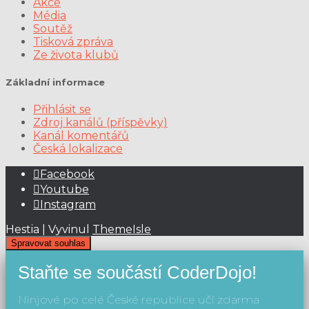
Akce
Média
Soutěž
Tisková zpráva
Ze života klubů
Základní informace
Přihlásit se
Zdroj kanálů (příspěvky)
Kanál komentářů
Česká lokalizace
Facebook
Youtube
Instagram
Hestia | Vyvinul
ThemeIsle
Spravovat souhlas
Staňte se součástí CoderDojo!
Ninjové po celé České republice učí zdarma