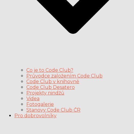
Co je to Code Club?
Průvodce založením Code Club
Code Club v knihovně
Code Club Desatero
Projekty nindžů
Videa
Fotogalerie
Stanovy Code Club ČR
Pro dobrovolníky