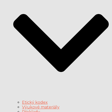
Etický kodex
Výukové materiály
Překlady