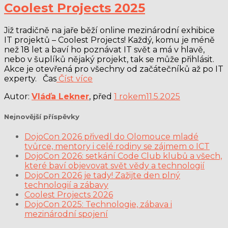
Coolest Projects 2025
Již tradičně na jaře běží online mezinárodní exhibice
IT projektů – Coolest Projects! Každý, komu je méně
než 18 let a baví ho poznávat IT svět a má v hlavě,
nebo v šuplíků nějaký projekt, tak se může přihlásit.
Akce je otevřená pro všechny od začátečníků až po IT
experty. Čas
Číst více
Autor:
Vláďa Lekner
, před
1 rokem
11.5.2025
Nejnovější příspěvky
DojoCon 2026 přivedl do Olomouce mladé
tvůrce, mentory i celé rodiny se zájmem o ICT
DojoCon 2026: setkání Code Club klubů a všech,
které baví objevovat svět vědy a technologií
DojoCon 2026 je tady! Zažijte den plný
technologií a zábavy
Coolest Projects 2026
DojoCon 2025: Technologie, zábava i
mezinárodní spojení