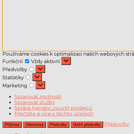
Používáme cookies k optimalizaci našich webových strá
Funkční
Funkční
Vždy aktivní
Předvolby
Předvolby
Statistiky
Statistiky
Marketing
Marketing
Spravovat možnosti
Spravovat služby
Správa {vendor_count} prodejců
Přečtěte si více o těchto účelech
Předvolby
Příjmout
Odmítnout
Předvolby
Uložit předvolby